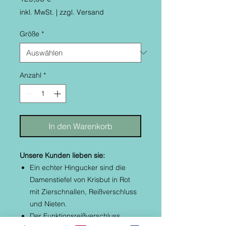
inkl. MwSt.
|
zzgl. Versand
Größe
*
Anzahl
*
In den Warenkorb
Unsere Kunden lieben sie:
Ein echter Hingucker sind die
Damenstiefel von Krisbut in Rot
mit Zierschnallen, Reißverschluss
und Nieten.
Der Funktionsreißverschluss