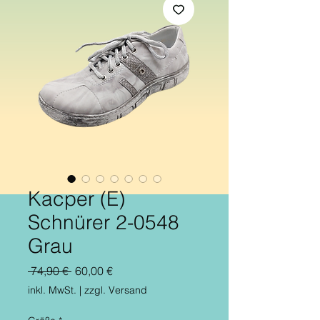
Kacper (E)
Schnürer 2-0548
Grau
Standardpreis
Sale-
 74,90 € 
60,00 €
Preis
inkl. MwSt.
|
zzgl. Versand