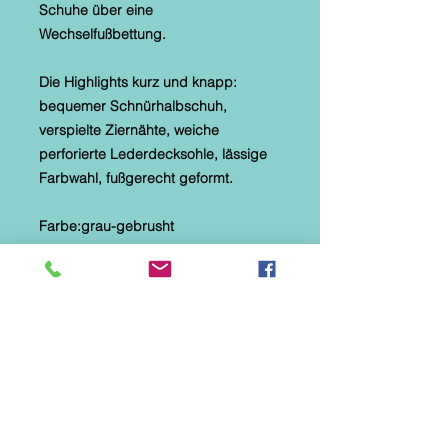
Schuhe über eine
Wechselfußbettung.
Die Highlights kurz und knapp:
bequemer Schnürhalbschuh,
verspielte Ziernähte, weiche
perforierte Lederdecksohle, lässige
Farbwahl, fußgerecht geformt.
Farbe:grau-gebrusht
Material: Velourleder
Sohle: Synthetik
Absatz: ca. 4 cm
Absatz: Flach
Innenmaterial: Echt Leder
Innenmaterial: ungefüttert
Material: Glattleder
Obermaterial: Velor- und
Glattleder