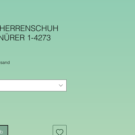
E) HERRENSCHUH
NÜRER 1-4273
rsand
rb