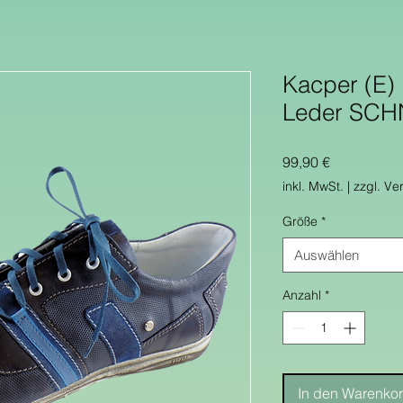
Kacper (
Leder SCH
Preis
99,90 €
inkl. MwSt.
|
zzgl. Ve
Größe
*
Auswählen
Anzahl
*
In den Warenko