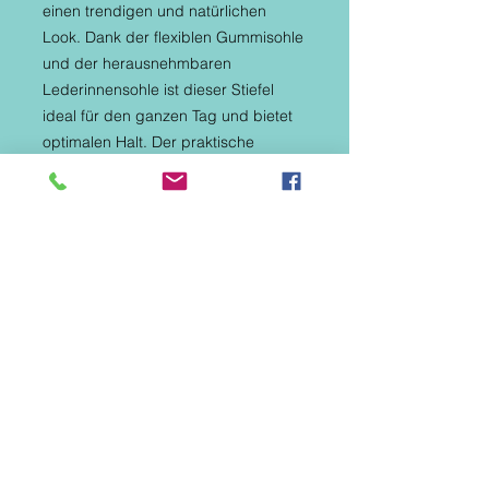
einen trendigen und natürlichen
Look. Dank der flexiblen Gummisohle
und der herausnehmbaren
Lederinnensohle ist dieser Stiefel
ideal für den ganzen Tag und bietet
optimalen Halt. Der praktische
Reißverschluss ermöglicht ein
einfaches An- und Ausziehen,
während die normale Passform für
ein bequemes und sicheres
Tragegefühl sorgt. Bitte beachten
Sie, dass diese Stiefel nicht
wasserdicht sind und sich daher am
besten für trockenes Wetter eignen.
Bereichern Sie Ihre
Sommergarderobe mit der GEMINI
Sommer-Lederstiefelette 382437 01
701.