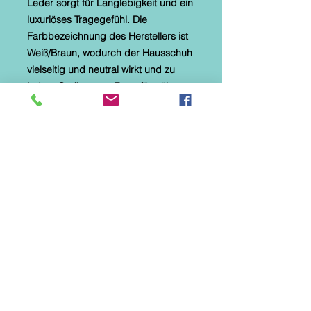
Leder sorgt für Langlebigkeit und ein
luxuriöses Tragegefühl. Die
Farbbezeichnung des Herstellers ist
Weiß/Braun, wodurch der Hausschuh
vielseitig und neutral wirkt und zu
jedem Outfit passt. Er verfügt über
eine flexible Gummisohle sowie eine
herausnehmbare Lederinnensohle
für zusätzlichen Komfort. Dank des
elastischen Schnürverschlusses lässt
er sich sicher und individuell
anpassen und ist somit ideal für alle
mit normaler Fußweite. Erleben Sie
Komfort und Stil mit dem GEMINI
Hausschuh aus Nappaleder mit
Gummizug 395470 01 130 in
Weiß/Braun.