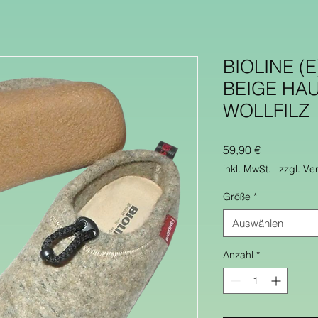
BIOLINE (E
BEIGE HA
WOLLFILZ
Preis
59,90 €
inkl. MwSt.
|
zzgl. Ve
Größe
*
Auswählen
Anzahl
*