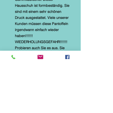
Hausschuh ist formbeständig. Sie
sind mit einem sehr schönen
Druck ausgestattet. Viele unserer
Kunden müssen diese Pantoffeln
irgendwann einfach wieder
haben!!!!!!
WIEDERHOLUNGSGEFAHR!!!!!!
Probieren auch Sie es aus. Sie
sind im Sommer auch barfuß
tragbar.
* Alberola Hauspantoffel
* textiles Material mit Microtec
* helle, flexible Gummilaufsohle
* Naturformfußbett
* Diese Hausschuhe sind speziell
für Parkett-, Laminat- und
Fliesenböden hergestellt. Sie
eignen sich NICHT für