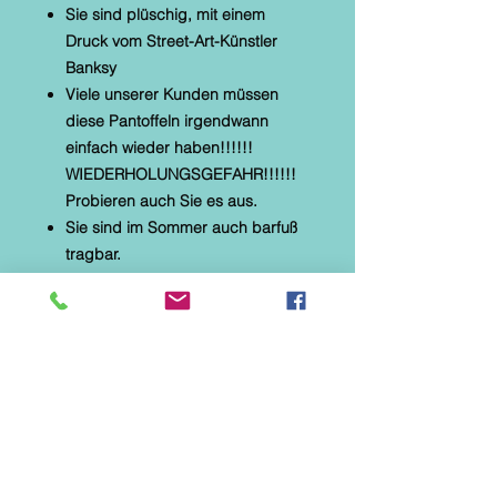
Sie sind plüschig, mit einem
Druck vom Street-Art-Künstler
Banksy
Viele unserer Kunden müssen
diese Pantoffeln irgendwann
einfach wieder haben!!!!!!
WIEDERHOLUNGSGEFAHR!!!!!!
Probieren auch Sie es aus.
Sie sind im Sommer auch barfuß
tragbar.
* Alberola Hauspantoffel Größen
36 bis 42 auswählbar
* textiles Material mit Microtec
* helle, flexible Gummilaufsohle
* Naturformfußbett
* Banksy "Valentine Way "
Diese Hausschuhe sind speziell
für Parkett-, Laminat- und