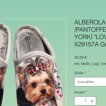
ALBEROLA
/PANTOFFE
YORKI "LO
X29157A G
Preis
25,00 €
inkl. MwSt.
|
zzgl. Ve
Größe
*
Auswählen
Anzahl
*