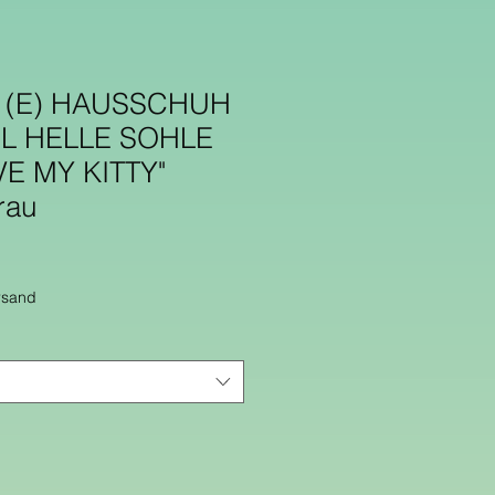
 (E) HAUSSCHUH
L HELLE SOHLE
VE MY KITTY"
rau
rsand