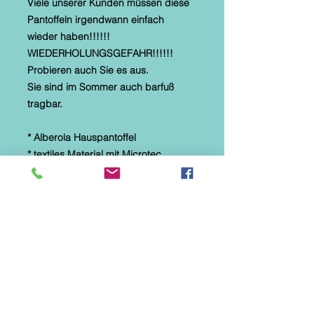
Viele unserer Kunden müssen diese
Pantoffeln irgendwann einfach
wieder haben!!!!!!
WIEDERHOLUNGSGEFAHR!!!!!!
Probieren auch Sie es aus.
Sie sind im Sommer auch barfuß
tragbar.
* Alberola Hauspantoffel
* textiles Material mit Microtec
* helle, flexible Gummilaufsohle
* Naturformfußbett
* schwarz mit roter Stickerei
* Diese Hausschuhe sind speziell für
Parkett-, Laminat- und Fliesenböden
hergestellt.
Sie eignen sich NICHT für
Teppichböden bzw. die