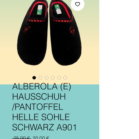
ALBEROLA (E)
HAUSSCHUH
/PANTOFFEL
HELLE SOHLE
SCHWARZ A901
Standardpreis
Sale-
 25,00 € 
20,00 €