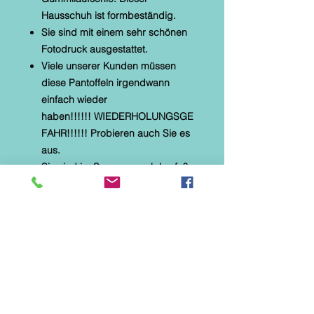
Hausschuh ist formbeständig.
Sie sind mit einem sehr schönen
Fotodruck ausgestattet.
Viele unserer Kunden müssen
diese Pantoffeln irgendwann
einfach wieder
haben!!!!!! WIEDERHOLUNGSGE
FAHR!!!!!! Probieren auch Sie es
aus.
Sie sind im Sommer auch barfuß
tragbar.
* Alberola Hauspantoffel
* textiles Material mit Microtec
* helle, flexible Gummilaufsohle
* Naturformfußbett
* Fotodruck : Katze mit Glitzerkette
Diese Hausschuhe sind speziell
für Parkett-, Laminat- und