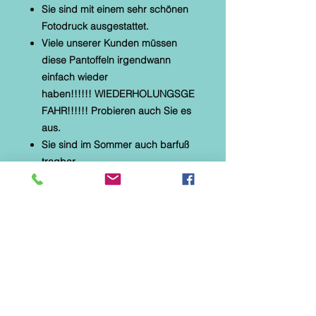
Sie sind mit einem sehr schönen
Fotodruck ausgestattet.
Viele unserer Kunden müssen
diese Pantoffeln irgendwann
einfach wieder
haben!!!!!! WIEDERHOLUNGSGE
FAHR!!!!!! Probieren auch Sie es
aus.
Sie sind im Sommer auch barfuß
tragbar.
* Alberola Hauspantoffel Größen
36 bis 42 auswählbar
* textiles Material mit Microtec
* helle, flexible Gummilaufsohle
* Naturformfußbett
* Druck: Katze in der Jeanstasche
Diese Hausschuhe sind speziell
für Parkett-, Laminat- und
Fliesenböden hergestellt. Sie