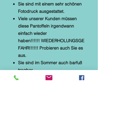
Sie sind mit einem sehr schönen
Fotodruck ausgestattet.
Viele unserer Kunden müssen
diese Pantoffeln irgendwann
einfach wieder
haben!!!!!! WIEDERHOLUNGSGE
FAHR!!!!!! Probieren auch Sie es
aus.
Sie sind im Sommer auch barfuß
tragbar.
* Alberola Hauspantoffel
* textiles Material mit Microtec
* helle, flexible Gummilaufsohle
* Naturformfußbett
* Fotodruck : Katze " Coffee Time"
mit Schleife und Goldfäden
Diese Hausschuhe sind speziell
für Parkett-, Laminat- und
Fliesenböden hergestellt. Sie