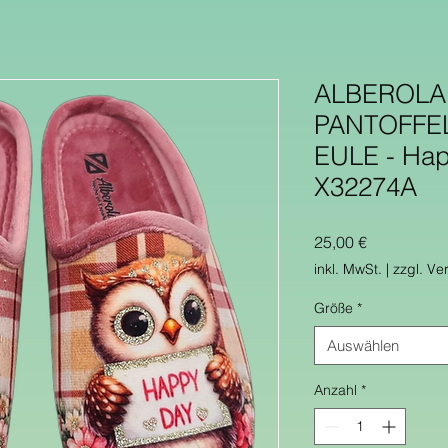
ALBEROLA
PANTOFFE
EULE - Hap
X32274A
Preis
25,00 €
inkl. MwSt.
|
zzgl. Ve
Größe
*
Auswählen
Anzahl
*