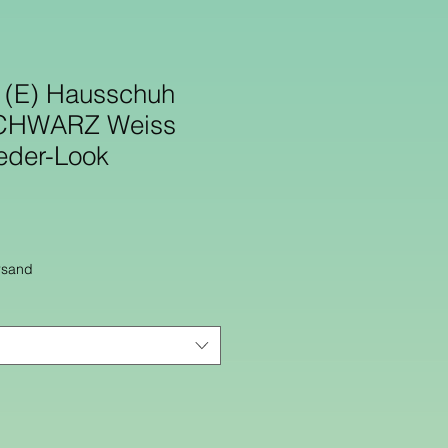
(E) Hausschuh
 SCHWARZ Weiss
eder-Look
rsand