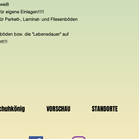
 weiß
ür eigene Einlagen!!!!
für Parkett-, Laminat- und Fliesenböden
hböden bzw. die "Lebensdauer" auf
t!!!
Schuhkönig
VORSCHAU
STANDORTE