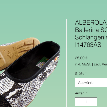
ALBEROLA 
Ballerina
Schlangenl
I14763AS
Preis
25,00 €
inkl. MwSt.
|
zzgl. Ve
Größe
*
Auswählen
Anzahl
*