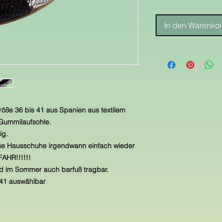
In den Warenko
röße 36 bis 41 aus Spanien aus textilem
n Gummilaufsohle.
ig.
se Hausschuhe irgendwann einfach wieder
AHR!!!!!!
nd im Sommer auch barfuß tragbar.
s 41 auswählbar