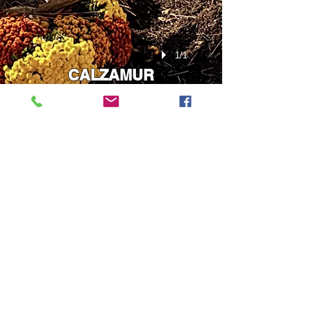
1/1
CALZAMUR
1/1
Haidaer Weg 6
04924 Dobra
Tel.: 0172 /
341
34 33