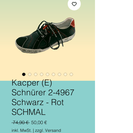
Kacper (E)
Schnürer 2-4967
Schwarz - Rot
SCHMAL
Standardpreis
Sale-
 74,90 € 
50,00 €
Preis
inkl. MwSt.
|
zzgl. Versand