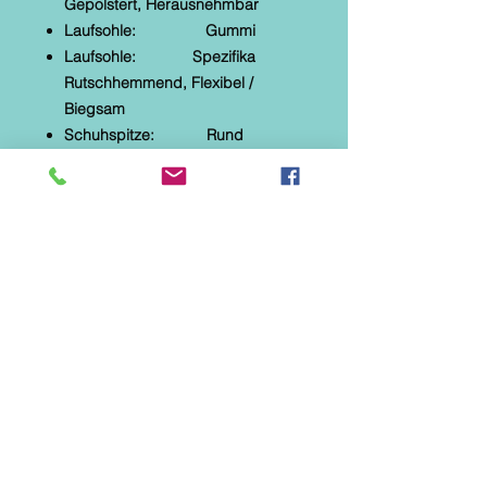
Gepolstert, Herausnehmbar
Laufsohle: Gummi
Laufsohle: Spezifika
Rutschhemmend, Flexibel /
Biegsam
Schuhspitze: Rund
Verschluss: Schnürer
PRODUKTBESCHREIBUNG
Die Highlights kurz und knapp:
bequemer Schnürhalbschuh,
verspielte Ziernähte, weiche
perforierte Lederdecksohle, lässige
Farbwahl, fußgerecht geformt.
ACHTUNG: Diese Schuhe sind
schmal geschnitten!!!